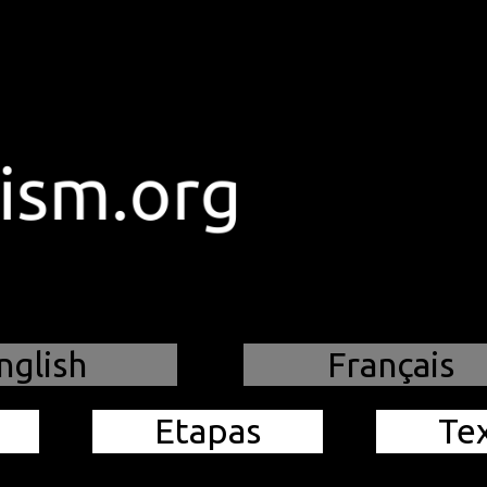
nglish
Français
Etapas
Te