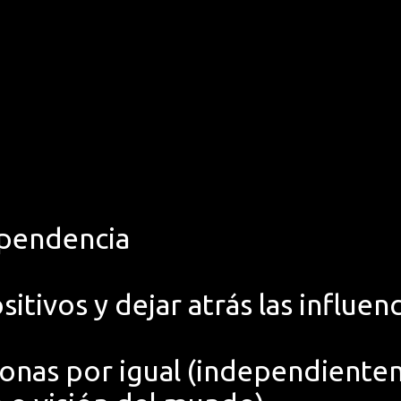
ependencia
tivos y dejar atrás las influenc
sonas por igual (independientem