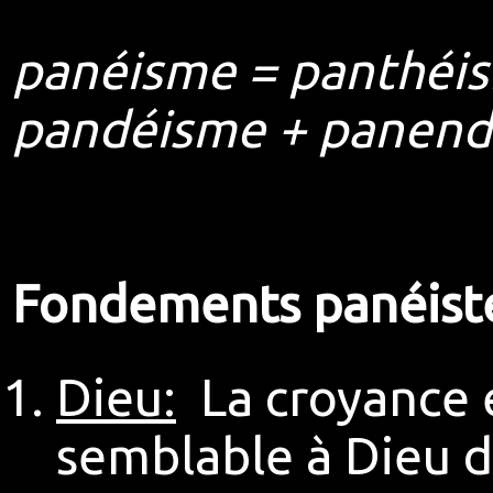
panéisme = panthéi
pandéisme + panen
Fondements panéist
Dieu:
La croyance 
semblable à Dieu da