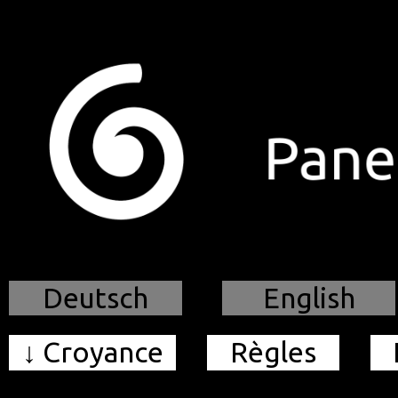
.
Deutsch
English
↓ Croyance
Règles